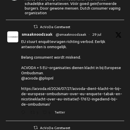
schadelijke alternatieven. Vóór goed geinformeerde
burgers. Door gewone mensen. Dutch consumer vaping
organization
AcVoDa Geretweet
smaaknoodzaak
@smaaknoodzaak
·
29 jul
EU stuurt enquêtevragen richting verbod. Eerlijk
antwoorden is onmogelijk.
Belang consument wordt miskend.
ACVODA + 5 EU-organisaties dienen klacht in bij Europese
Ombudsman.
@acvoda @plopnl
https://acvoda.nl/2026/07/27/acvoda-dient-klacht-in-bij-
de-europese-ombudsman-over-eu-enquete-tabak-en-
nicotineklacht-over-eu-initiatief-17612-ingediend-bij-
de-ombudsman/
3
5
Twitter
AcVoDa Geretweet