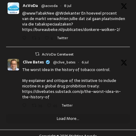
AcVoDa
@acvoda
·
8 jul
@wwwTabakNee @Wdekanter En hoeveel procent
van de markt verwachten jullie dat zal gaan plaatsvinden
via die tabakspeciaalzaken?
https://bureaubeke.nl/publicaties/donkere-wolken-2/
3
6
Twitter
AcVoDa Geretweet
Clive Bates
@clive_bates
·
6 jul
The worst idea in the history of tobacco control.
My explainer and critique of the initiative to include
nicotine in a global drug prohibition treaty:
https://clivebates.substack.com/p/the-worst-idea-in-
the-history-of
38
65
Twitter
Load More...