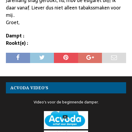
Jarenlang shag gerookt, nu, mbv de esigaret blijf ik
daar vanaf. Liever dus niet alleen tabakssmaken voor
mij..
Groet,
Dampt :
Rookt(e) :
ACVODA VIDEO’S
Video's voor de beginnende damper.