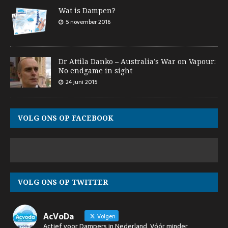
Wat is Dampen?
5 november 2016
Dr Attila Danko – Australia’s War on Vapour:
No endgame in sight
24 juni 2015
VOLG ONS OP FACEBOOK
VOLG ONS OP TWITTER
AcVoDa
Volgen
Actief voor Dampers in Nederland. Vóór minder