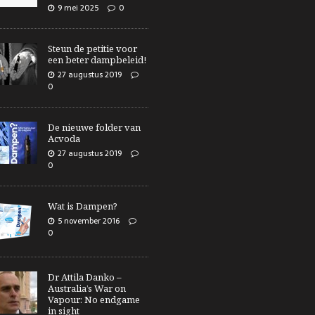
9 mei 2025
0
Steun de petitie voor
een beter dampbeleid!
27 augustus 2019
0
De nieuwe folder van
Acvoda
27 augustus 2019
0
Wat is Dampen?
5 november 2016
0
Dr Attila Danko –
Australia’s War on
Vapour: No endgame
in sight