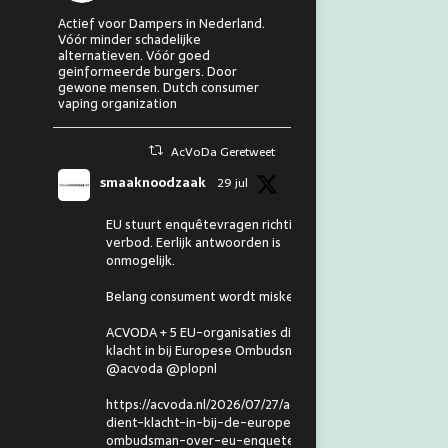
Actief voor Dampers in Nederland.
Vóór minder schadelijke
alternatieven. Vóór goed
geinformeerde burgers. Door
gewone mensen. Dutch consumer
vaping organization
AcVoDa Geretweet
smaaknoodzaak
29 jul
EU stuurt enquêtevragen richting
verbod. Eerlijk antwoorden is
onmogelijk.
Belang consument wordt miskend.
ACVODA + 5 EU-organisaties dienen
klacht in bij Europese Ombudsman.
@acvoda @plopnl
https://acvoda.nl/2026/07/27/acvoda-
dient-klacht-in-bij-de-europese-
ombudsman-over-eu-enquete-