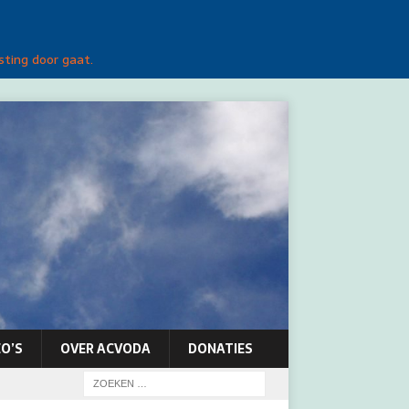
sting door gaat.
O’S
OVER ACVODA
DONATIES