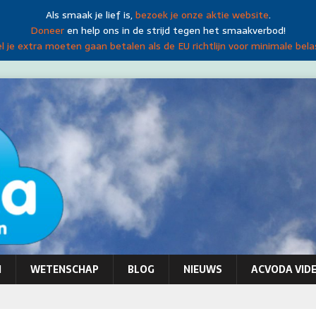
Als smaak je lief is,
bezoek je onze aktie website
.
Doneer
en help ons in de strijd tegen het smaakverbod!
 je extra moeten gaan betalen als de EU richtlijn voor minimale bela
N
WETENSCHAP
BLOG
NIEUWS
ACVODA VIDE