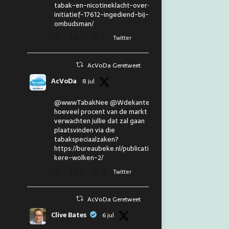
tabak-en-nicotineklacht-over-eu-
initiatief-17612-ingediend-bij-de-
ombudsman/
3
5
Twitter
AcVoDa Geretweet
AcVoDa
8 jul
@wwwTabakNee @Wdekanter En
hoeveel procent van de markt
verwachten jullie dat zal gaan
plaatsvinden via die
tabakspeciaalzaken?
https://bureaubeke.nl/publicaties/don
kere-wolken-2/
3
6
Twitter
AcVoDa Geretweet
Clive Bates
6 jul