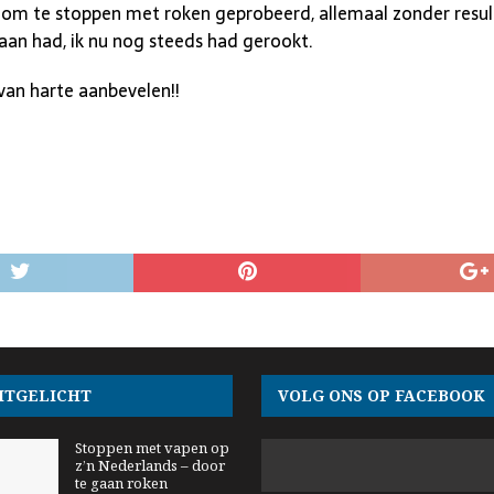
n om te stoppen met roken geprobeerd, allemaal zonder result
aan had, ik nu nog steeds had gerookt.
 van harte aanbevelen!!
ITGELICHT
VOLG ONS OP FACEBOOK
Stoppen met vapen op
z’n Nederlands – door
te gaan roken