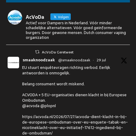
AcVoDa
Volgen
Actief voor Dampers in Nederland. Vóór minder
schadelijke alternatieven. Vóór goed geinformeerde
burgers. Door gewone mensen. Dutch consumer vaping
organization
AcVoDa Geretweet
smaaknoodzaak
@smaaknoodzaak
·
29 jul
EU stuurt enquêtevragen richting verbod. Eerlijk
antwoorden is onmogelijk.
Belang consument wordt miskend.
ACVODA + 5 EU-organisaties dienen klacht in bij Europese
Ombudsman.
@acvoda @plopnl
https://acvoda.nl/2026/07/27/acvoda-dient-klacht-in-bij-
de-europese-ombudsman-over-eu-enquete-tabak-en-
nicotineklacht-over-eu-initiatief-17612-ingediend-bij-
de-ombudsman/