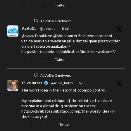
3
5
Twitter
AcVoDa Geretweet
AcVoDa
@acvoda
·
8 jul
@wwwTabakNee @Wdekanter En hoeveel procent
van de markt verwachten jullie dat zal gaan plaatsvinden
via die tabakspeciaalzaken?
https://bureaubeke.nl/publicaties/donkere-wolken-2/
3
6
Twitter
AcVoDa Geretweet
Clive Bates
@clive_bates
·
6 jul
The worst idea in the history of tobacco control.
My explainer and critique of the initiative to include
nicotine in a global drug prohibition treaty:
https://clivebates.substack.com/p/the-worst-idea-in-
the-history-of
38
65
Twitter