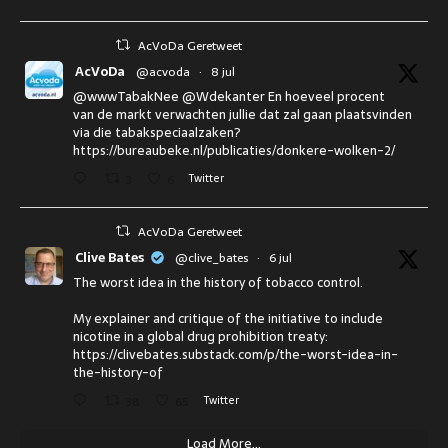
AcVoDa Geretweet
AcVoDa
@acvoda
·
8 jul
@wwwTabakNee @Wdekanter En hoeveel procent
van de markt verwachten jullie dat zal gaan plaatsvinden
via die tabakspeciaalzaken?
https://bureaubeke.nl/publicaties/donkere-wolken-2/
3
6
Twitter
AcVoDa Geretweet
Clive Bates
@clive_bates
·
6 jul
The worst idea in the history of tobacco control.
My explainer and critique of the initiative to include
nicotine in a global drug prohibition treaty:
https://clivebates.substack.com/p/the-worst-idea-in-
the-history-of
38
65
Twitter
Load More...