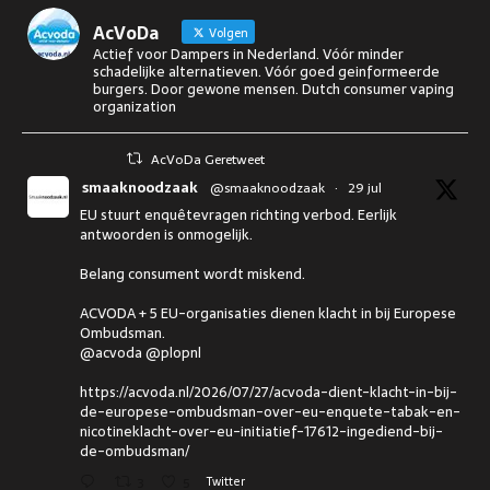
AcVoDa
Volgen
Actief voor Dampers in Nederland. Vóór minder
schadelijke alternatieven. Vóór goed geinformeerde
burgers. Door gewone mensen. Dutch consumer vaping
organization
AcVoDa Geretweet
smaaknoodzaak
@smaaknoodzaak
·
29 jul
EU stuurt enquêtevragen richting verbod. Eerlijk
antwoorden is onmogelijk.
Belang consument wordt miskend.
ACVODA + 5 EU-organisaties dienen klacht in bij Europese
Ombudsman.
@acvoda @plopnl
https://acvoda.nl/2026/07/27/acvoda-dient-klacht-in-bij-
de-europese-ombudsman-over-eu-enquete-tabak-en-
nicotineklacht-over-eu-initiatief-17612-ingediend-bij-
de-ombudsman/
3
5
Twitter