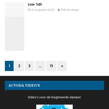
row 349
22 augustus 2020
Rob de Lange
1
2
3
…
11
»
ACVODA VIDEO’S
Video's voor de beginnende damper.