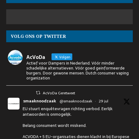
VOLG ONS OP TWITTER
AcVoDa
Volgen
Actief voor Dampers in Nederland. Vóór minder
schadelijke alternatieven. Vóór goed geinformeerde
burgers. Door gewone mensen. Dutch consumer vaping
organization
AcVoDa Geretweet
smaaknoodzaak
@smaaknoodzaak
·
29 jul
EU stuurt enquêtevragen richting verbod. Eerlijk
antwoorden is onmogelijk.
Belang consument wordt miskend.
ACVODA + 5 EU-organisaties dienen klacht in bij Europese