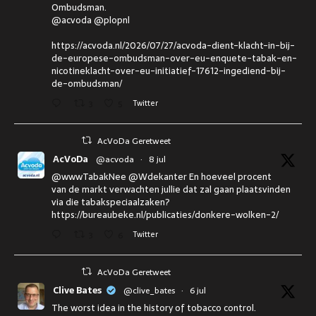
Ombudsman.
@acvoda @plopnl
https://acvoda.nl/2026/07/27/acvoda-dient-klacht-in-bij-
de-europese-ombudsman-over-eu-enquete-tabak-en-
nicotineklacht-over-eu-initiatief-17612-ingediend-bij-
de-ombudsman/
3
5
Twitter
AcVoDa Geretweet
AcVoDa
@acvoda
·
8 jul
@wwwTabakNee @Wdekanter En hoeveel procent
van de markt verwachten jullie dat zal gaan plaatsvinden
via die tabakspeciaalzaken?
https://bureaubeke.nl/publicaties/donkere-wolken-2/
3
6
Twitter
AcVoDa Geretweet
Clive Bates
@clive_bates
·
6 jul
The worst idea in the history of tobacco control.