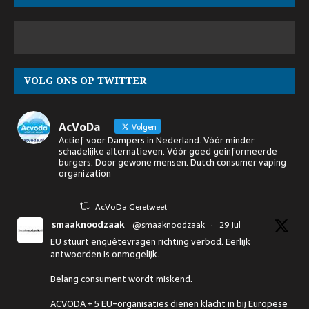
VOLG ONS OP TWITTER
AcVoDa
Volgen
Actief voor Dampers in Nederland. Vóór minder
schadelijke alternatieven. Vóór goed geinformeerde
burgers. Door gewone mensen. Dutch consumer vaping
organization
AcVoDa Geretweet
smaaknoodzaak
@smaaknoodzaak
·
29 jul
EU stuurt enquêtevragen richting verbod. Eerlijk
antwoorden is onmogelijk.
Belang consument wordt miskend.
ACVODA + 5 EU-organisaties dienen klacht in bij Europese