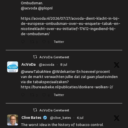
Ombudsman.
@acvoda @plopnl
https://acvoda.nl/2026/07/27/acvoda-dient-klacht-in-bij-
de-europese-ombudsman-over-eu-enquete-tabak-en-
nicotineklacht-over-eu-initiatief-17612-ingediend-bij-
de-ombudsman/
3
5
Twitter
AcVoDa Geretweet
AcVoDa
@acvoda
·
8 jul
@wwwTabakNee @Wdekanter En hoeveel procent
van de markt verwachten jullie dat zal gaan plaatsvinden
via die tabakspeciaalzaken?
https://bureaubeke.nl/publicaties/donkere-wolken-2/
3
6
Twitter
AcVoDa Geretweet
Clive Bates
@clive_bates
·
6 jul
The worst idea in the history of tobacco control.