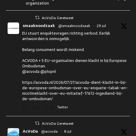
organization
AcVoDa Geretweet
smaaknoodzaak
@smaaknoodzaak
·
29 jul
EU stuurt enquêtevragen richting verbod. Eerlijk
antwoorden is onmogelijk.
Belang consument wordt miskend.
ACVODA + 5 EU-organisaties dienen klacht in bij Europese
Ombudsman.
@acvoda @plopnl
https://acvoda.nl/2026/07/27/acvoda-dient-klacht-in-bij-
de-europese-ombudsman-over-eu-enquete-tabak-en-
nicotineklacht-over-eu-initiatief-17612-ingediend-bij-
de-ombudsman/
3
5
Twitter
AcVoDa Geretweet
AcVoDa
@acvoda
·
8 jul