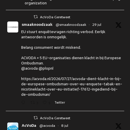
organization
AcVoDa Geretweet
smaaknoodzaak
@smaaknoodzaak
·
29 jul
EU stuurt enquêtevragen richting verbod. Eerlijk
antwoorden is onmogelijk.
Belang consument wordt miskend.
ACVODA + 5 EU-organisaties dienen klacht in bij Europese
Ombudsman.
@acvoda @plopnl
https://acvoda.nl/2026/07/27/acvoda-dient-klacht-in-bij-
de-europese-ombudsman-over-eu-enquete-tabak-en-
nicotineklacht-over-eu-initiatief-17612-ingediend-bij-
de-ombudsman/
3
5
Twitter
AcVoDa Geretweet
AcVoDa
@acvoda
·
8 jul