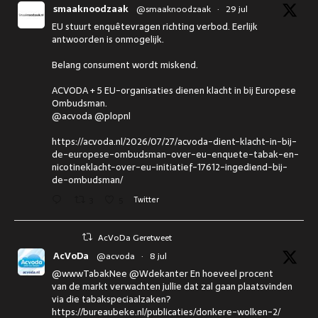
smaaknoodzaak
@smaaknoodzaak
·
29 jul
EU stuurt enquêtevragen richting verbod. Eerlijk
antwoorden is onmogelijk.
Belang consument wordt miskend.
ACVODA + 5 EU-organisaties dienen klacht in bij Europese
Ombudsman.
@acvoda @plopnl
https://acvoda.nl/2026/07/27/acvoda-dient-klacht-in-bij-
de-europese-ombudsman-over-eu-enquete-tabak-en-
nicotineklacht-over-eu-initiatief-17612-ingediend-bij-
de-ombudsman/
3
5
Twitter
AcVoDa Geretweet
AcVoDa
@acvoda
·
8 jul
@wwwTabakNee @Wdekanter En hoeveel procent
van de markt verwachten jullie dat zal gaan plaatsvinden
via die tabakspeciaalzaken?
https://bureaubeke.nl/publicaties/donkere-wolken-2/