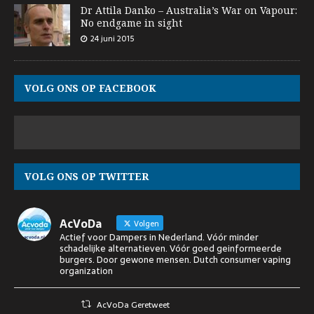
Dr Attila Danko – Australia’s War on Vapour:
No endgame in sight
24 juni 2015
VOLG ONS OP FACEBOOK
VOLG ONS OP TWITTER
AcVoDa
Volgen
Actief voor Dampers in Nederland. Vóór minder
schadelijke alternatieven. Vóór goed geinformeerde
burgers. Door gewone mensen. Dutch consumer vaping
organization
AcVoDa Geretweet