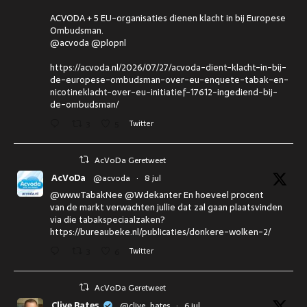
ACVODA + 5 EU-organisaties dienen klacht in bij Europese
Ombudsman.
@acvoda @plopnl
https://acvoda.nl/2026/07/27/acvoda-dient-klacht-in-bij-
de-europese-ombudsman-over-eu-enquete-tabak-en-
nicotineklacht-over-eu-initiatief-17612-ingediend-bij-
de-ombudsman/
3
5
Twitter
AcVoDa Geretweet
AcVoDa
@acvoda
·
8 jul
@wwwTabakNee @Wdekanter En hoeveel procent
van de markt verwachten jullie dat zal gaan plaatsvinden
via die tabakspeciaalzaken?
https://bureaubeke.nl/publicaties/donkere-wolken-2/
3
6
Twitter
AcVoDa Geretweet
Clive Bates
@clive_bates
·
6 jul