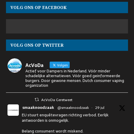
VOLG ONS OP FACEBOOK
VOLG ONS OP TWITTER
AcVoDa
Volgen
Actief voor Dampers in Nederland. Vóór minder
schadelijke alternatieven. Vóór goed geinformeerde
burgers. Door gewone mensen. Dutch consumer vaping
organization
AcVoDa Geretweet
smaaknoodzaak
@smaaknoodzaak
·
29 jul
EU stuurt enquêtevragen richting verbod. Eerlijk
antwoorden is onmogelijk.
Belang consument wordt miskend.