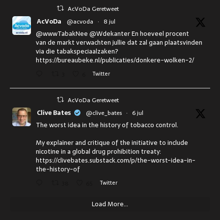
AcVoDa Geretweet
AcVoDa
@acvoda
·
8 jul
@wwwTabakNee @Wdekanter En hoeveel procent
van de markt verwachten jullie dat zal gaan plaatsvinden
via die tabakspeciaalzaken?
https://bureaubeke.nl/publicaties/donkere-wolken-2/
3
6
Twitter
AcVoDa Geretweet
Clive Bates
@clive_bates
·
6 jul
The worst idea in the history of tobacco control.
My explainer and critique of the initiative to include
nicotine in a global drug prohibition treaty:
https://clivebates.substack.com/p/the-worst-idea-in-
the-history-of
38
65
Twitter
Load More...