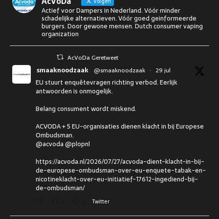
AcVoDa
Volgen
Actief voor Dampers in Nederland. Vóór minder
schadelijke alternatieven. Vóór goed geinformeerde
burgers. Door gewone mensen. Dutch consumer vaping
organization
AcVoDa Geretweet
smaaknoodzaak
@smaaknoodzaak
·
29 jul
EU stuurt enquêtevragen richting verbod. Eerlijk
antwoorden is onmogelijk.
Belang consument wordt miskend.
ACVODA + 5 EU-organisaties dienen klacht in bij Europese
Ombudsman.
@acvoda @plopnl
https://acvoda.nl/2026/07/27/acvoda-dient-klacht-in-bij-
de-europese-ombudsman-over-eu-enquete-tabak-en-
nicotineklacht-over-eu-initiatief-17612-ingediend-bij-
de-ombudsman/
3
5
Twitter