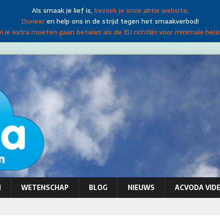
Als smaak je lief is,
bezoek je onze aktie website
.
Doneer
en help ons in de strijd tegen het smaakverbod!
 je extra moeten gaan betalen als de EU richtlijn voor minimale bela
N
WETENSCHAP
BLOG
NIEUWS
ACVODA VIDE