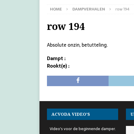
HOME
DAMPVERHALEN
row 194
row 194
Absolute onzin, betutteling.
Dampt :
Rookt(e) :
ACVODA VIDEO’S
U
Video's voor de beginnende damper.