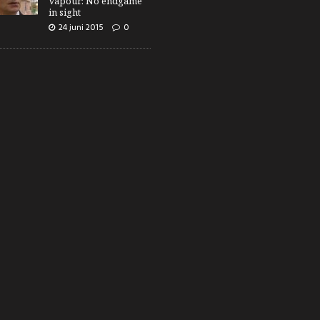
Vapour: No endgame
in sight
24 juni 2015
0