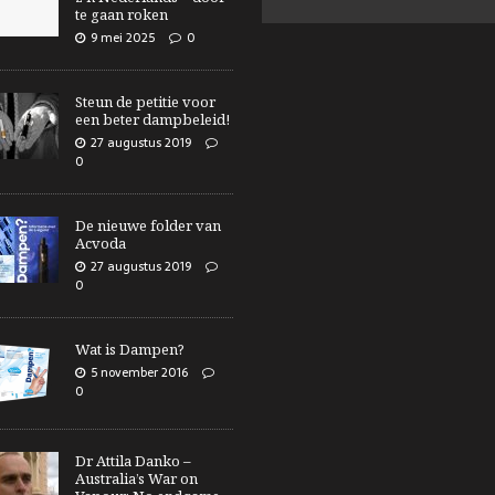
te gaan roken
9 mei 2025
0
Steun de petitie voor
een beter dampbeleid!
27 augustus 2019
0
De nieuwe folder van
Acvoda
27 augustus 2019
0
Wat is Dampen?
5 november 2016
0
Dr Attila Danko –
Australia’s War on