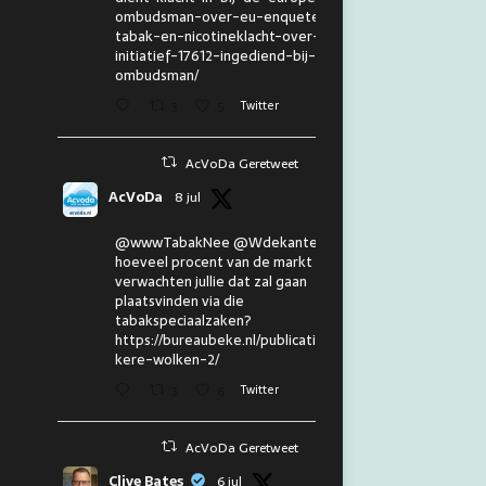
ombudsman-over-eu-enquete-
tabak-en-nicotineklacht-over-eu-
initiatief-17612-ingediend-bij-de-
ombudsman/
3
5
Twitter
AcVoDa Geretweet
AcVoDa
8 jul
@wwwTabakNee @Wdekanter En
hoeveel procent van de markt
verwachten jullie dat zal gaan
plaatsvinden via die
tabakspeciaalzaken?
https://bureaubeke.nl/publicaties/don
kere-wolken-2/
3
6
Twitter
AcVoDa Geretweet
Clive Bates
6 jul