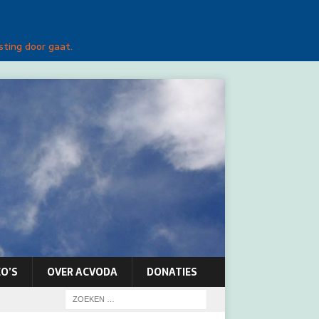
sting door gaat.
O’S
OVER ACVODA
DONATIES