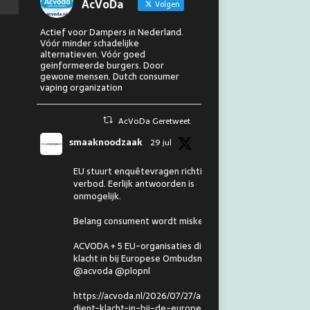
AcVoDa
Volgen
Actief voor Dampers in Nederland.
Vóór minder schadelijke
alternatieven. Vóór goed
geinformeerde burgers. Door
gewone mensen. Dutch consumer
vaping organization
AcVoDa Geretweet
smaaknoodzaak
29 jul
EU stuurt enquêtevragen richting
verbod. Eerlijk antwoorden is
onmogelijk.
Belang consument wordt miskend.
ACVODA + 5 EU-organisaties dienen
klacht in bij Europese Ombudsman.
@acvoda @plopnl
https://acvoda.nl/2026/07/27/acvoda-
dient-klacht-in-bij-de-europese-