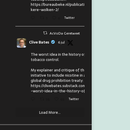
https://bureaubeke.nl/publicaties/don
kere-wolken-2/
3
6
Twitter
AcVoDa Geretweet
Clive Bates
6 jul
The worst idea in the history of
tobacco control.
My explainer and critique of the
initiative to include nicotine in a
global drug prohibition treaty:
https://clivebates.substack.com/p/the
-worst-idea-in-the-history-of
38
65
Twitter
Load More...