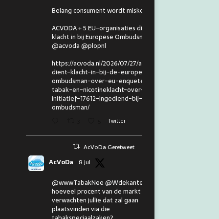
Belang consument wordt miskend.
ACVODA + 5 EU-organisaties dienen
klacht in bij Europese Ombudsman.
@acvoda @plopnl
https://acvoda.nl/2026/07/27/acvoda-
dient-klacht-in-bij-de-europese-
ombudsman-over-eu-enquete-
tabak-en-nicotineklacht-over-eu-
initiatief-17612-ingediend-bij-de-
ombudsman/
3
5
Twitter
AcVoDa Geretweet
AcVoDa
8 jul
@wwwTabakNee @Wdekanter En
hoeveel procent van de markt
verwachten jullie dat zal gaan
plaatsvinden via die
tabakspeciaalzaken?