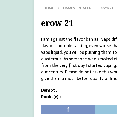
HOME
DAMPVERHALEN
erow 21
erow 21
I am against the flavor ban as I vape d
flavor is horrible tasting, even worse 
vape liquid, you will be pushing them 
diasterous. As someone who smoked cig
from the very first day I started vaping
our century. Please do not take this w
give them a much better quality of life
Dampt :
Rookt(e) :