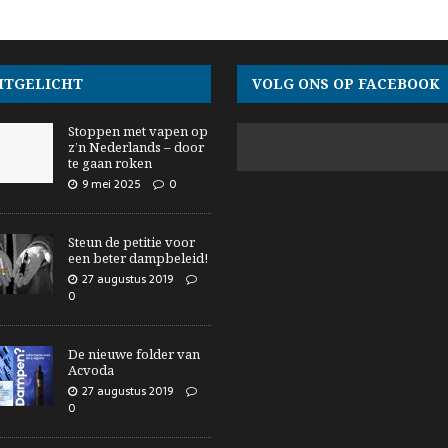
ITGELICHT
VOLG ONS OP FACEBOOK
Stoppen met vapen op
z’n Nederlands – door
te gaan roken
9 mei 2025
0
Steun de petitie voor
een beter dampbeleid!
27 augustus 2019
0
De nieuwe folder van
Acvoda
27 augustus 2019
0