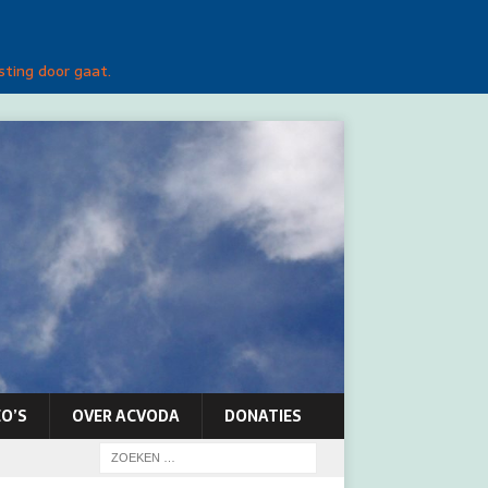
sting door gaat.
O’S
OVER ACVODA
DONATIES