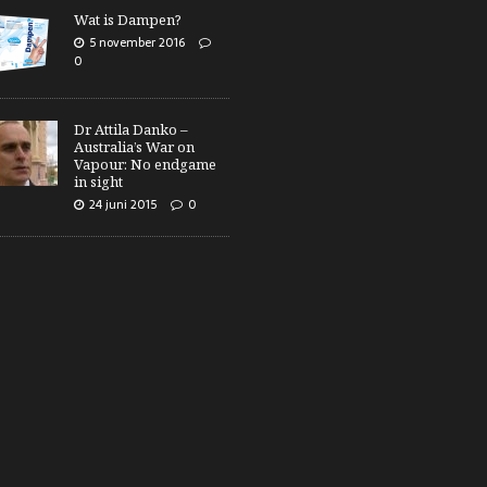
Wat is Dampen?
5 november 2016
0
Dr Attila Danko –
Australia’s War on
Vapour: No endgame
in sight
24 juni 2015
0