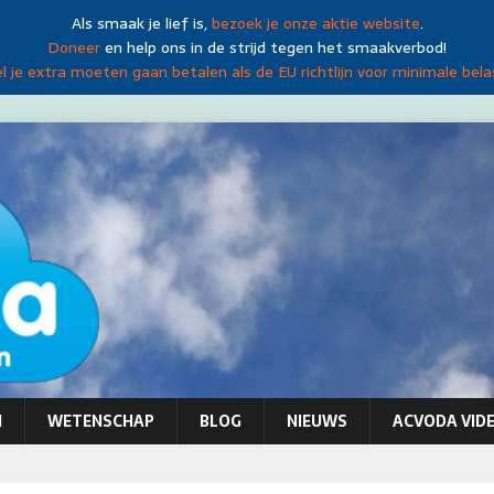
Als smaak je lief is,
bezoek je onze aktie website
.
Doneer
en help ons in de strijd tegen het smaakverbod!
 je extra moeten gaan betalen als de EU richtlijn voor minimale bela
N
WETENSCHAP
BLOG
NIEUWS
ACVODA VIDE