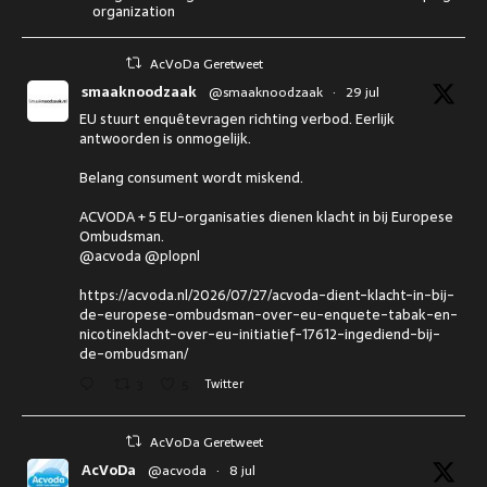
organization
AcVoDa Geretweet
smaaknoodzaak
@smaaknoodzaak
·
29 jul
EU stuurt enquêtevragen richting verbod. Eerlijk
antwoorden is onmogelijk.
Belang consument wordt miskend.
ACVODA + 5 EU-organisaties dienen klacht in bij Europese
Ombudsman.
@acvoda @plopnl
https://acvoda.nl/2026/07/27/acvoda-dient-klacht-in-bij-
de-europese-ombudsman-over-eu-enquete-tabak-en-
nicotineklacht-over-eu-initiatief-17612-ingediend-bij-
de-ombudsman/
3
5
Twitter
AcVoDa Geretweet
AcVoDa
@acvoda
·
8 jul