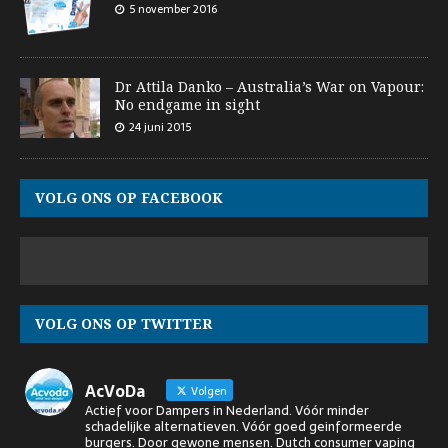
5 november 2016
Dr Attila Danko – Australia’s War on Vapour:
No endgame in sight
24 juni 2015
VOLG ONS OP FACEBOOK
VOLG ONS OP TWITTER
AcVoDa
Volgen
Actief voor Dampers in Nederland. Vóór minder
schadelijke alternatieven. Vóór goed geinformeerde
burgers. Door gewone mensen. Dutch consumer vaping