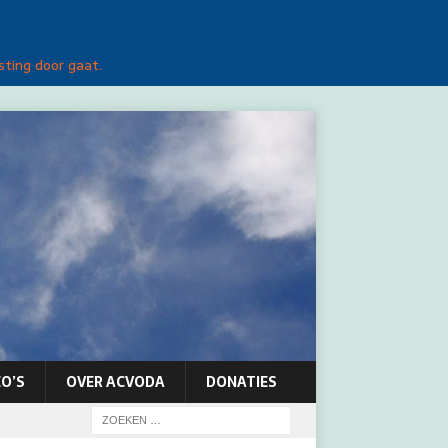
sting door gaat.
O’S
OVER ACVODA
DONATIES