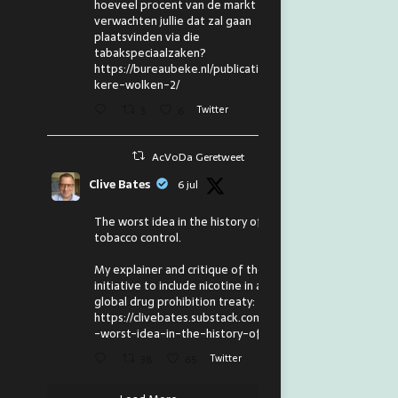
hoeveel procent van de markt
verwachten jullie dat zal gaan
plaatsvinden via die
tabakspeciaalzaken?
https://bureaubeke.nl/publicaties/don
kere-wolken-2/
3
6
Twitter
AcVoDa Geretweet
Clive Bates
6 jul
The worst idea in the history of
tobacco control.
My explainer and critique of the
initiative to include nicotine in a
global drug prohibition treaty:
https://clivebates.substack.com/p/the
-worst-idea-in-the-history-of
38
65
Twitter