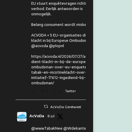
EU stuurt enquêtevragen richting
verbod. Eerlijk antwoorden is
onmogelijk.
Belang consument wordt miskend.
ACVODA + 5 EU-organisaties dienen
klacht in bij Europese Ombudsman.
@acvoda @plopnl
https://acvoda.nl/2026/07/27/acvoda-
dient-klacht-in-bij-de-europese-
ombudsman-over-eu-enquete-
tabak-en-nicotineklacht-over-eu-
initiatief-17612-ingediend-bij-de-
ombudsman/
3
5
Twitter
AcVoDa Geretweet
AcVoDa
8 jul
@wwwTabakNee @Wdekanter En