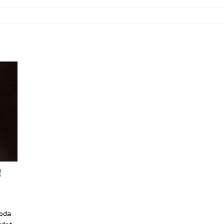
!
voda