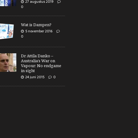
27 augustus 2019
0
Wat is Dampen?
5 november 2016
0
Dr Attila Danko –
Australia’s War on
Vapour: No endgame
in sight
24 juni 2015
0