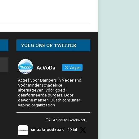
VOLG ONS OP TWITTER
AcVoDa
Volgen
Actief voor Dampers in Nederland.
Vóór minder schadelijke
alternatieven. Vóór goed
geinformeerde burgers. Door
gewone mensen. Dutch consumer
vaping organization
AcVoDa Geretweet
smaaknoodzaak
29 jul