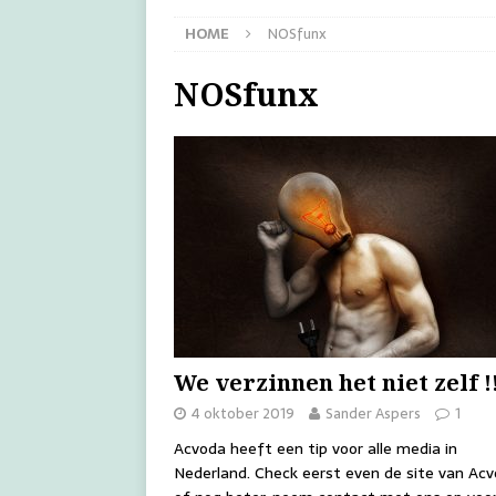
HOME
NOSfunx
NOSfunx
We verzinnen het niet zelf !
4 oktober 2019
Sander Aspers
1
Acvoda heeft een tip voor alle media in
Nederland. Check eerst even de site van Ac