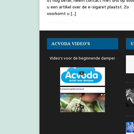
of nog beter, neem contact met ons op voo
u een artikel over de e-sigaret plaatst. Zo
voorkomt u
[…]
ACVODA VIDEO’S
U
Video's voor de beginnende damper.