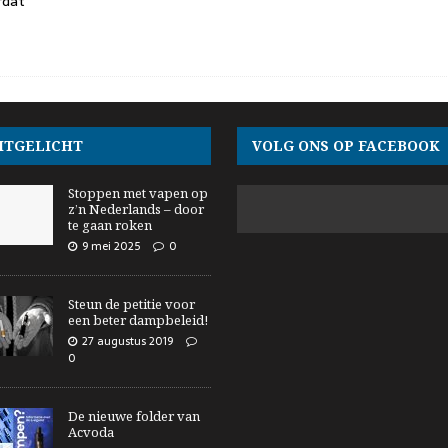
rdat
ITGELICHT
VOLG ONS OP FACEBOOK
Stoppen met vapen op
z’n Nederlands – door
te gaan roken
9 mei 2025
0
Steun de petitie voor
een beter dampbeleid!
27 augustus 2019
0
De nieuwe folder van
Acvoda