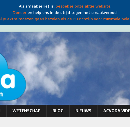
Als smaak je lief is,
bezoek je onze aktie website
.
Doneer
en help ons in de strijd tegen het smaakverbod!
 je extra moeten gaan betalen als de EU richtlijn voor minimale bela
N
WETENSCHAP
BLOG
NIEUWS
ACVODA VIDE