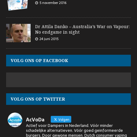
5 november 2016
Dr Attila Danko – Australia’s War on Vapour:
No endgame in sight
24 juni 2015
VOLG ONS OP FACEBOOK
VOLG ONS OP TWITTER
AcVoDa
Volgen
Actief voor Dampers in Nederland. Vóór minder
schadelijke alternatieven. Vóór goed geinformeerde
burgers. Door gewone mensen. Dutch consumer vaping