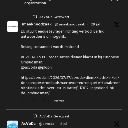
organization
AcVoDa Geretweet
smaaknoodzaak
@smaaknoodzaak
·
29 jul
EU stuurt enquêtevragen richting verbod. Eerlijk
antwoorden is onmogelijk.
Belang consument wordt miskend.
ACVODA + 5 EU-organisaties dienen klacht in bij Europese
Ombudsman.
@acvoda @plopnl
https://acvoda.nl/2026/07/27/acvoda-dient-klacht-in-bij-
de-europese-ombudsman-over-eu-enquete-tabak-en-
nicotineklacht-over-eu-initiatief-17612-ingediend-bij-
de-ombudsman/
3
5
Twitter
AcVoDa Geretweet
AcVoDa
@acvoda
·
8 jul