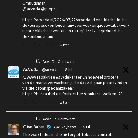
Ombudsman.
@acvoda @plopnl
https://acvoda.nl/2026/07/27/acvoda-dient-klacht-in-bij-
de-europese-ombudsman-over-eu-enquete-tabak-en-
nicotineklacht-over-eu-initiatief-17612-ingediend-bij-
de-ombudsman/
3
5
Twitter
AcVoDa Geretweet
AcVoDa
@acvoda
·
8 jul
@wwwTabakNee @Wdekanter En hoeveel procent
van de markt verwachten jullie dat zal gaan plaatsvinden
via die tabakspeciaalzaken?
https://bureaubeke.nl/publicaties/donkere-wolken-2/
3
6
Twitter
AcVoDa Geretweet
Clive Bates
@clive_bates
·
6 jul
The worst idea in the history of tobacco control.