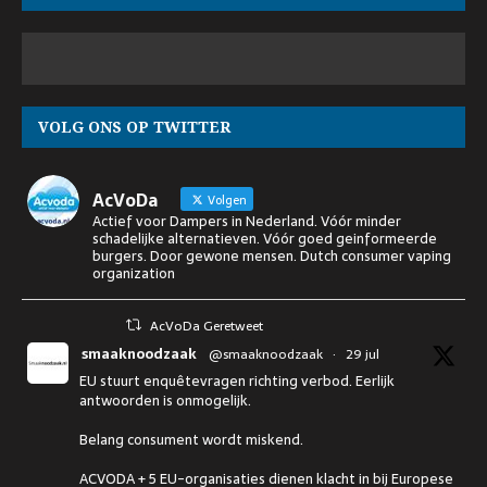
VOLG ONS OP TWITTER
AcVoDa
Volgen
Actief voor Dampers in Nederland. Vóór minder
schadelijke alternatieven. Vóór goed geinformeerde
burgers. Door gewone mensen. Dutch consumer vaping
organization
AcVoDa Geretweet
smaaknoodzaak
@smaaknoodzaak
·
29 jul
EU stuurt enquêtevragen richting verbod. Eerlijk
antwoorden is onmogelijk.
Belang consument wordt miskend.
ACVODA + 5 EU-organisaties dienen klacht in bij Europese