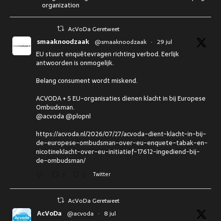
organization
AcVoDa Geretweet
smaaknoodzaak
@smaaknoodzaak
·
29 jul
EU stuurt enquêtevragen richting verbod. Eerlijk
antwoorden is onmogelijk.
Belang consument wordt miskend.
ACVODA + 5 EU-organisaties dienen klacht in bij Europese
Ombudsman.
@acvoda @plopnl
https://acvoda.nl/2026/07/27/acvoda-dient-klacht-in-bij-
de-europese-ombudsman-over-eu-enquete-tabak-en-
nicotineklacht-over-eu-initiatief-17612-ingediend-bij-
de-ombudsman/
3
5
Twitter
AcVoDa Geretweet
AcVoDa
@acvoda
·
8 jul