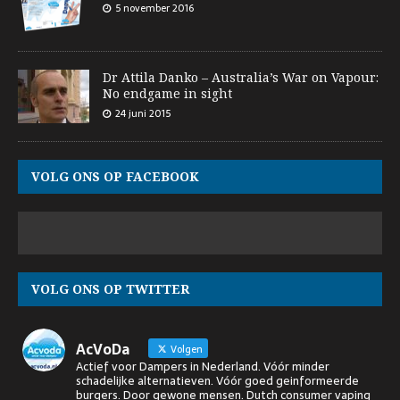
5 november 2016
Dr Attila Danko – Australia’s War on Vapour:
No endgame in sight
24 juni 2015
VOLG ONS OP FACEBOOK
VOLG ONS OP TWITTER
AcVoDa
Volgen
Actief voor Dampers in Nederland. Vóór minder
schadelijke alternatieven. Vóór goed geinformeerde
burgers. Door gewone mensen. Dutch consumer vaping